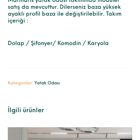
Marmaris yatak odası takımında modüler
satış da mevcuttur. Dilerseniz baza yüksek
ayaklı profil baza ile değiştirilebilir. Takım
içeriği :
Dolap / Şifonyer/ Komodin / Karyola
Kategoriler:
Yatak Odası
İlgili ürünler