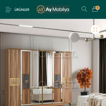
0
ÜRÜNLER