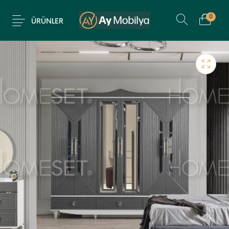
0
ÜRÜNLER