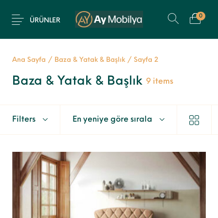
0
ÜRÜNLER
Ana Sayfa
/
Baza & Yatak & Başlık
/
Sayfa 2
Baza & Yatak & Başlık
9 items
Filters
En yeniye göre sırala