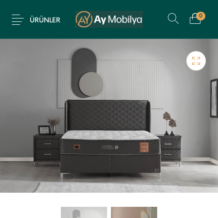
0
ÜRÜNLER