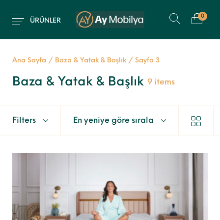
0
ÜRÜNLER
Ana Sayfa
/
Baza & Yatak & Başlık
/
Sayfa 3
Baza & Yatak & Başlık
9 items
Filters
En yeniye göre sırala