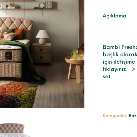
Açıklama
Bambi Freshc
başlık olarak 
için iletişime
tıklayınız =>
set
Kategoriler:
Baz