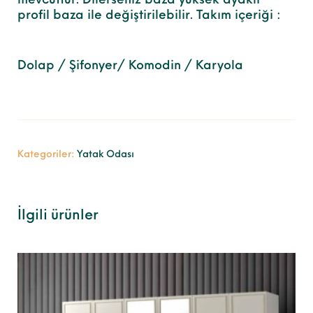
mevcuttur. Dilerseniz baza yüksek ayaklı
profil baza ile değiştirilebilir. Takım içeriği :
Dolap / Şifonyer/ Komodin / Karyola
Kategoriler:
Yatak Odası
İlgili ürünler