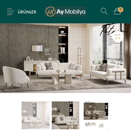
0
ÜRÜNLER