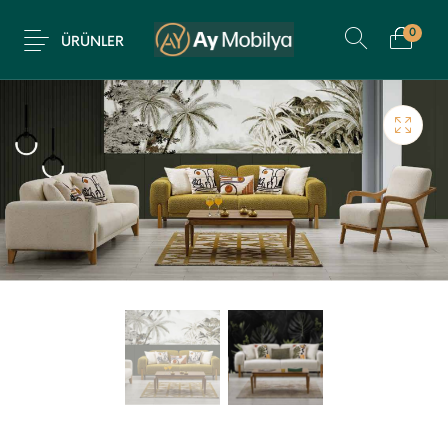
0
ÜRÜNLER