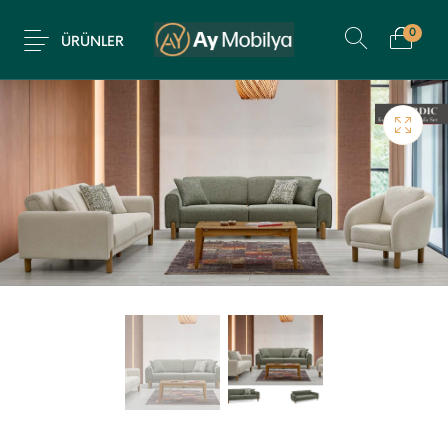
0
ÜRÜNLER