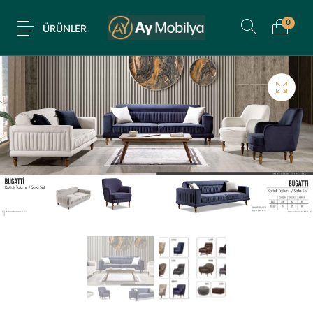
0
ÜRÜNLER