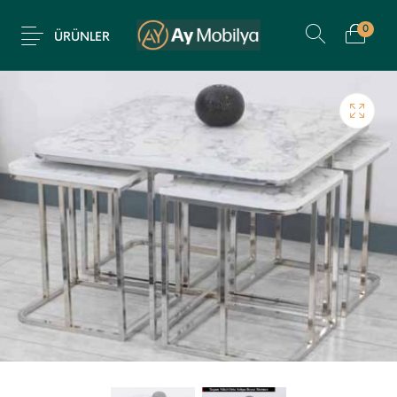
0
ÜRÜNLER