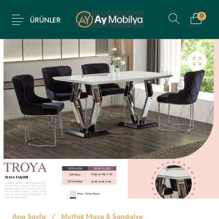
0
ÜRÜNLER
Ana Sayfa
/
Mutfak Masa & Sandalye