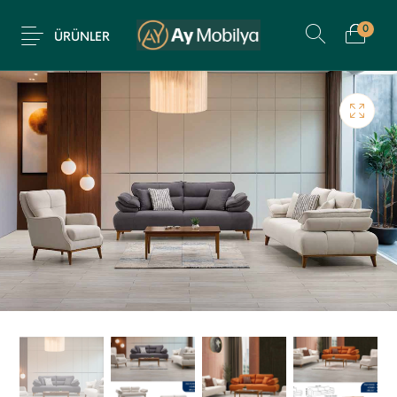
0
ÜRÜNLER