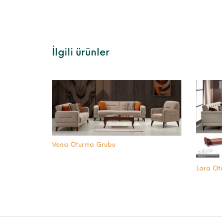
İlgili ürünler
Vena Oturma Grubu
Lara Ot