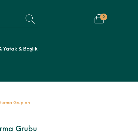
0
 Yatak & Başlık
turma Grupları
urma Grubu