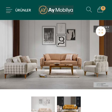
0
ÜRÜNLER