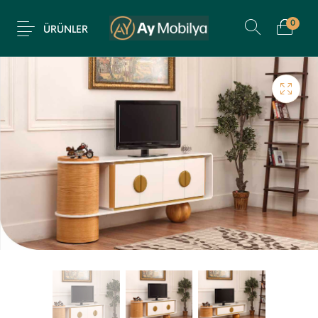
0
ÜRÜNLER