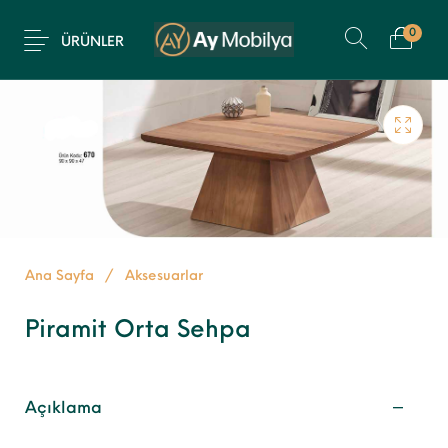
0
ÜRÜNLER
Ana Sayfa
/
Aksesuarlar
Piramit Orta Sehpa
Açıklama