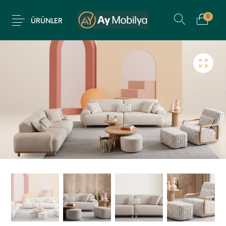
0
ÜRÜNLER