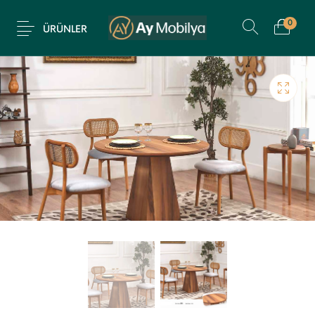
0
ÜRÜNLER