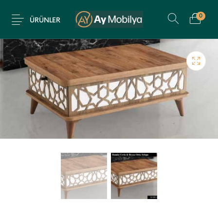
0
ÜRÜNLER