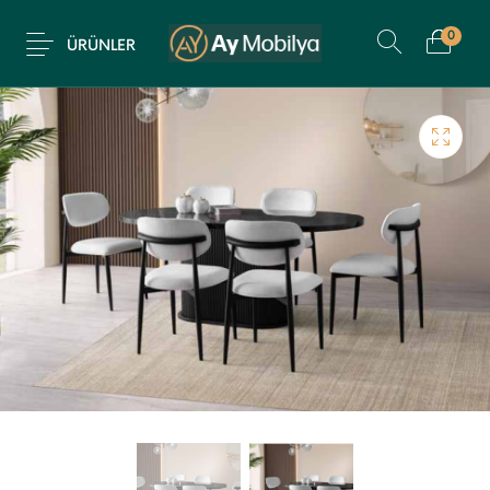
0
ÜRÜNLER