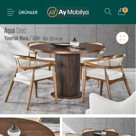
0
ÜRÜNLER