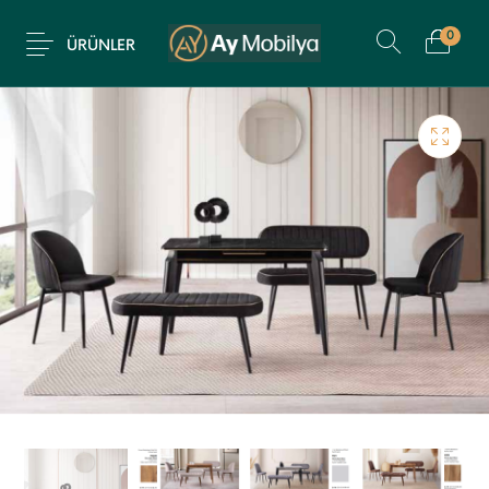
0
ÜRÜNLER